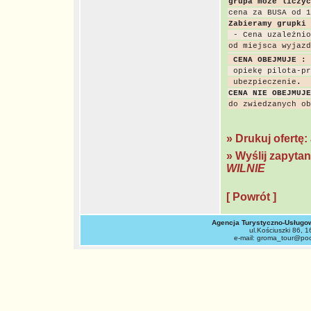
CENA OBEJMUJE : 
 ubezpieczenie
CENA NIE OBEJMUJE
do zwiedzanych ob
» Drukuj ofertę:
» Wyślij zapyta
WILNIE
[ Powrót ]
Agencja Turystyczno-Usług
ul.Kościuszki 86, 1
e-mail: groma_tour@pocz