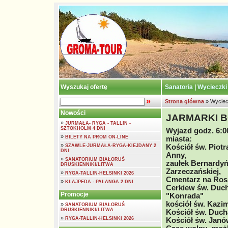
Wyszukaj ofertę
Sanatoria
|
Wycieczki
»
Strona główna
» Wyciec
Nowości
JARMARKI 
»
JURMAŁA- RYGA - TALLIN -
SZTOKHOLM 4 DNI
Wyjazd godz. 6:0
»
BILETY NA PROM ON-LINE
miasta:
»
SZAWLE-JURMAŁA-RYGA-KIEJDANY 2
Kościół św. Piotr
DNI
Anny,
»
SANATORIUM BIAŁORUŚ
zaułek Bernardyń
DRUSKIENNIKI/LITWA
Zarzeczańskiej,
»
RYGA-TALLIN-HELSINKI 2026
Cmentarz na Ross
»
KŁAJPEDA - PAŁANGA 2 DNI
Cerkiew św. Duch
Promocje
"Konrada"
kościół św. Kazim
»
SANATORIUM BIAŁORUŚ
DRUSKIENNIKI/LITWA
Kościół św. Duch
»
RYGA-TALLIN-HELSINKI 2026
Kościół św. Janó