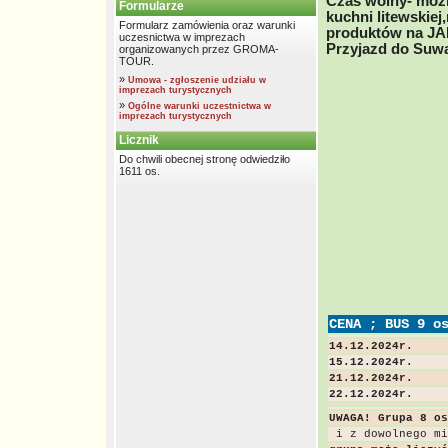
Czas wolny- moż
Formularze
kuchni litewskie
Formularz zamówienia oraz warunki
produktów na
uczesnictwa w imprezach
Przyjazd do Suw
organizowanych przez GROMA-
TOUR.
»
Umowa - zgłoszenie udziału w
imprezach turystycznych
»
Ogólne warunki uczestnictwa w
imprezach turystycznych
Licznik
Do chwili obecnej stronę odwiedziło
1611 os.
CENA ; BUS 9 o
14.12.2024r.
15.12.2024r.
21.12.2024r.
22.12.2024r.